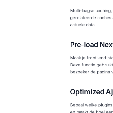
Multi-laagse caching
gerelateerde caches a
actuele data.
Pre-load Nex
Maak je front-end-sta
Deze functie gebruik
bezoeker de pagina v
Optimized A
Bepaal welke plugins
en maakt de boel een f