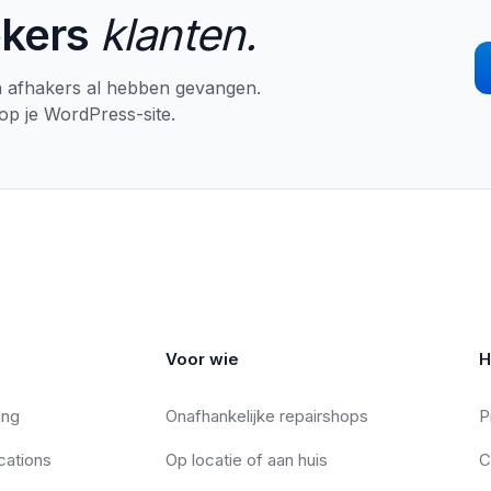
kers
klanten.
un afhakers al hebben gevangen.
 op je WordPress-site.
Voor wie
H
ing
Onafhankelijke repairshops
P
ations
Op locatie of aan huis
C