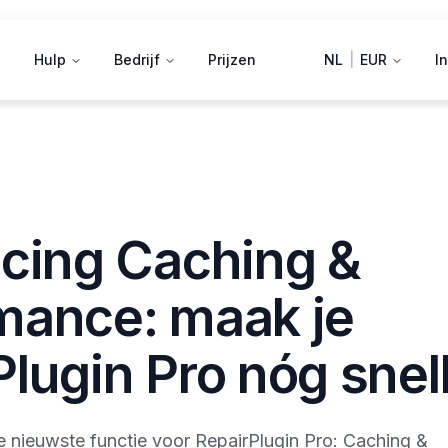
Hulp
Bedrijf
Prijzen
NL
|
EUR
I
ucing Caching &
mance: maak je
lugin Pro nóg snel
e nieuwste functie voor RepairPlugin Pro: Caching &