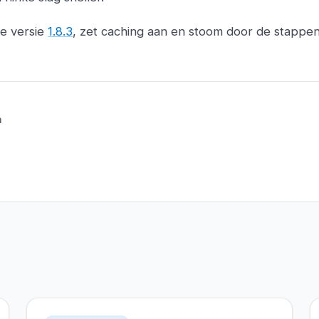
e versie
1.8.3
, zet caching aan en stoom door de stappe
n
Versie 3.2