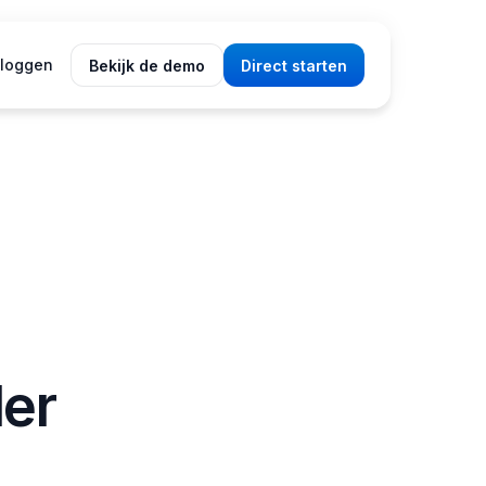
nloggen
Bekijk de demo
Direct starten
ler