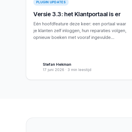
PLUGIN UPDATES
Versie 3.3: het Klantportaal is er
Eén hoofdfeature deze keer: een portaal waar
je klanten zelf inloggen, hun reparaties volgen,
opnieuw boeken met vooraf ingevulde
gegevens en hun toegewezen
loyaliteitscoupon automatisch toegepast zien.
Gemaakt voor terugkerende zakelijke klanten,
handig voor iedereen.
Stefan Hekman
17 juni 2026
·
3 min leestijd