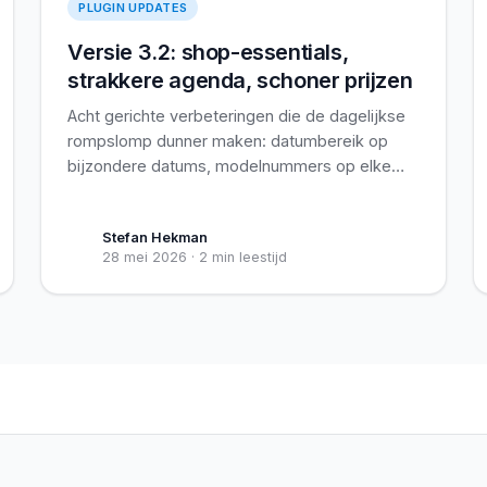
PLUGIN UPDATES
Versie 3.2: shop-essentials,
strakkere agenda, schoner prijzen
Acht gerichte verbeteringen die de dagelijkse
rompslomp dunner maken: datumbereik op
bijzondere datums, modelnummers op elke
reparatieweergave, een upsell-banner op de
reparatiepagina, en drie aanpassingen in prijs
Stefan Hekman
en btw die je klant elke dag ziet.
28 mei 2026
·
2 min leestijd