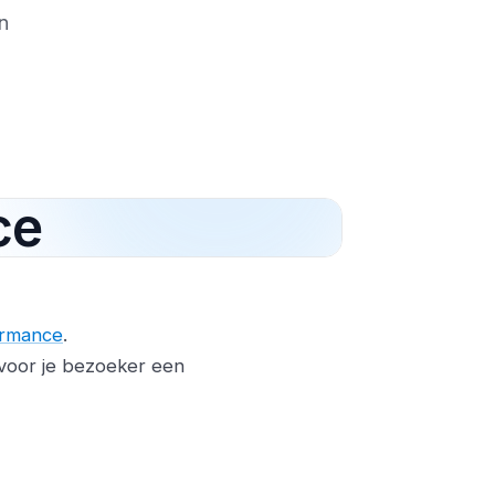
n
ce
ormance
.
 voor je bezoeker een