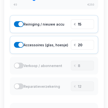
€
0
€
250
Reiniging / nieuwe accu
€
Accessoires (glas, hoesje)
€
Verkoop / abonnement
€
Reparatieverzekering
€