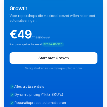
Growth
Voor repairshops die maximaal omzet willen halen met
automatiseringen.
€
49
/maand
€
59
Per jaar gefactureerd
BESPAAR
€
120
Start met Growth
Veilig afrekenen via my.repairplugin.com
Alles uit Essentials
Dynamic pricing (114k+ SKU's)
Reparatieproces automatiseren