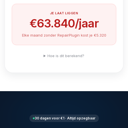
JE LAAT LIGGEN
€63.840
/jaar
Elke maand zonder RepairPlugin kost je €5.320
Hoe is dit berekend?
30 dagen voor €1 · Altijd opzegbaar