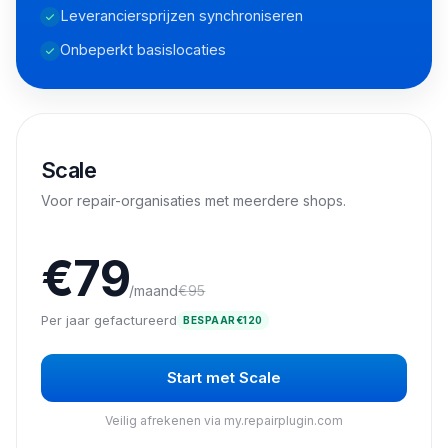
Leveranciersprijzen synchroniseren
Onbeperkt basislocaties
Scale
Voor repair-organisaties met meerdere shops.
€
79
/maand
€
95
Per jaar gefactureerd
BESPAAR
€
120
Start met Scale
Veilig afrekenen via my.repairplugin.com