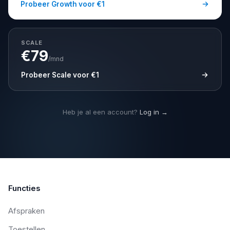
Probeer Growth voor €1
SCALE
€
79
/mnd
Probeer Scale voor €1
Heb je al een account?
Log in →
Functies
Afspraken
Toestellen